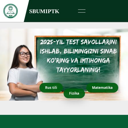
SBUMIPTK
Rus tili
Matematika
Fizika