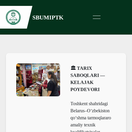
SBUMIPTK
🏛️ TARIX
SABOQLARI —
KELAJAK
POYDEVORI
Toshkent shahridagi
Belarus–O‘zbekiston
qo‘shma tarmoqlararo
amaliy texnik
kvalifikatsiyalar