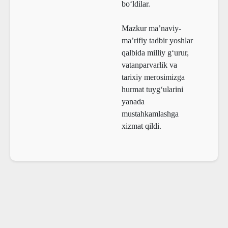
bo‘ldilar.
Mazkur ma’naviy-
ma’rifiy tadbir yoshlar
qalbida milliy g‘urur,
vatanparvarlik va
tarixiy merosimizga
hurmat tuyg‘ularini
yanada
mustahkamlashga
xizmat qildi.