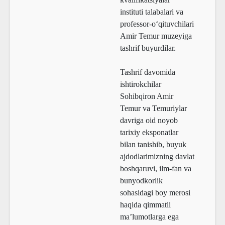
instituti talabalari va
professor-o‘qituvchilari
Amir Temur muzeyiga
tashrif buyurdilar.
Tashrif davomida
ishtirokchilar
Sohibqiron Amir
Temur va Temuriylar
davriga oid noyob
tarixiy eksponatlar
bilan tanishib, buyuk
ajdodlarimizning davlat
boshqaruvi, ilm-fan va
bunyodkorlik
sohasidagi boy merosi
haqida qimmatli
ma’lumotlarga ega